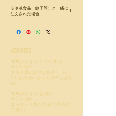
※冷凍食品（餃子等）と一緒に
注文された場合
※冷凍食品（餃子等）と一緒に注文さ
れた場合は冷凍便での配送になるた
め、内容物が冷凍または半冷凍状態で
到着する場合がございますが、品質に
は問題ございません。
ADDRESS
麺屋からなり 西帯広本店
〒080-2471
北海道帯広市西21条南4丁目
2-4
土日肉のびっくり市西店店
内
麺屋からなり 音更店
〒080-0301
北海道河東郡音更町大通西12
丁目3-2