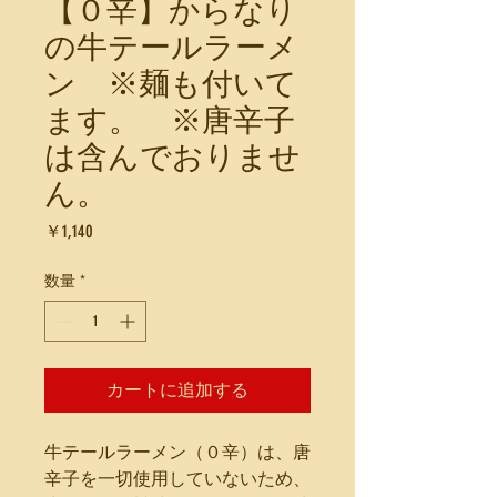
【０辛】からなり
の牛テールラーメ
ン ※麺も付いて
ます。 ※唐辛子
は含んでおりませ
ん。
価
￥1,140
格
数量
*
カートに追加する
牛テールラーメン（０辛）は、唐
辛子を一切使用していないため、