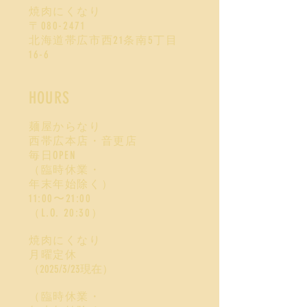
焼肉にくなり
〒080-2471
北海道帯広市西21条南5丁目
16-6
HOURS
麺屋からなり
西帯広本店・音更店
毎日OPEN
（臨時休業・
年末年始除く）
11:00〜21:00
​（L.O. 20:30）
焼肉にくなり
月曜定休
（2025/3/23現在）
（臨時休業・