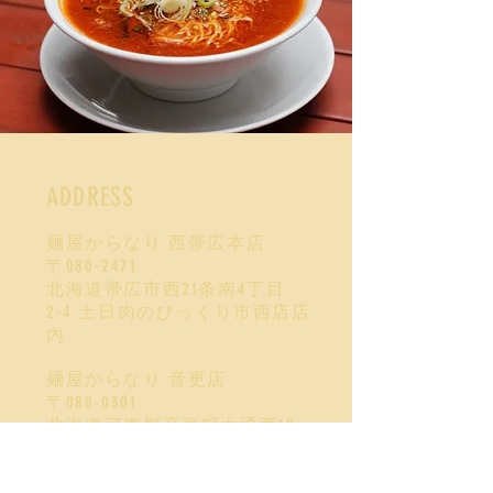
ADDRESS
麺屋からなり 西帯広本店
〒080-2471
北海道帯広市西21条南4丁目
2-4
土日肉のびっくり市西店店
内
麺屋からなり 音更店
〒080-0301
北海道河東郡音更町大通西12
丁目3-2
焼肉にくなり