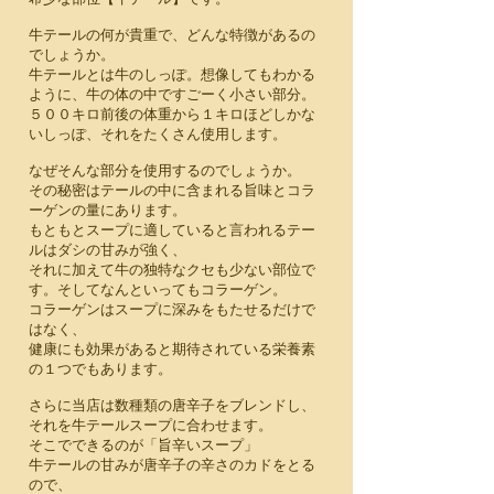
牛テールの何が貴重で、どんな特徴があるの
でしょうか。
牛テールとは牛のしっぽ。想像してもわかる
ように、牛の体の中ですごーく小さい部分。
５００キロ前後の体重から１キロほどしかな
いしっぽ、それをたくさん使用します。
なぜそんな部分を使用するのでしょうか。
その秘密はテールの中に含まれる旨味とコラ
ーゲンの量にあります。
もともとスープに適していると言われるテー
ルはダシの甘みが強く、
それに加えて牛の独特なクセも少ない部位で
す。そしてなんといってもコラーゲン。
コラーゲンはスープに深みをもたせるだけで
はなく、
​健康にも効果があると期待されている栄養素
の１つでもあります。
さらに当店は数種類の唐辛子をブレンドし、
それを牛テールスープに合わせます。
そこでできるのが「旨辛いスープ」
牛テールの甘みが唐辛子の辛さのカドをとる
ので、