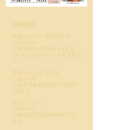
ADDRESS
麺屋からなり 西帯広本店
〒080-2471
北海道帯広市西21条南4丁目
2-4
土日肉のびっくり市西店店
内
麺屋からなり 音更店
〒080-0301
北海道河東郡音更町大通西12
丁目3-2
焼肉にくなり
〒080-2471
北海道帯広市西21条南5丁目
16-6