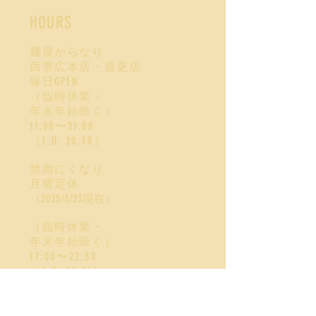
HOURS
麺屋からなり
西帯広本店・音更店
毎日OPEN
（臨時休業・
年末年始除く）
11:00〜21:00
​（L.O. 20:30）
焼肉にくなり
月曜定休
（2025/3/23現在）
（臨時休業・
年末年始除く）
17:00〜22:30
​（L.O.
22:00)