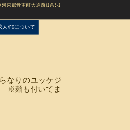
道河東郡音更町大通西12条3-2
求人/FCについて
らなりのユッケジ
 ※麺も付いてま