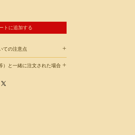
ートに追加する
いての注意点
等）と一緒に注文された場合
たは
terCard、American Expressの場合は
）と一緒に注文された場合は冷凍便
、内容物が冷凍または半冷凍状態で
場合は【Paypal】
いますが、品質には問題ございませ
支払い可能です。