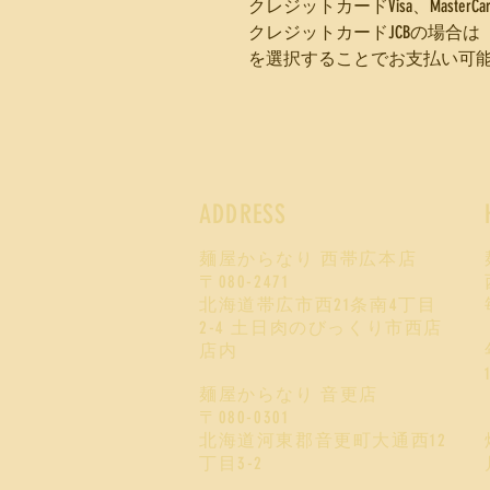
クレジットカードVisa、MasterCard、
クレジットカードJCBの場合は【Pa
​を選択することでお支払い可
ADDRESS
麺屋からなり 西帯広本店
〒080-2471
北海道帯広市西21条南4丁目
2-4
土日肉のびっくり市西店
店内
麺屋からなり 音更店
〒080-0301
北海道河東郡音更町大通西12
丁目3-2