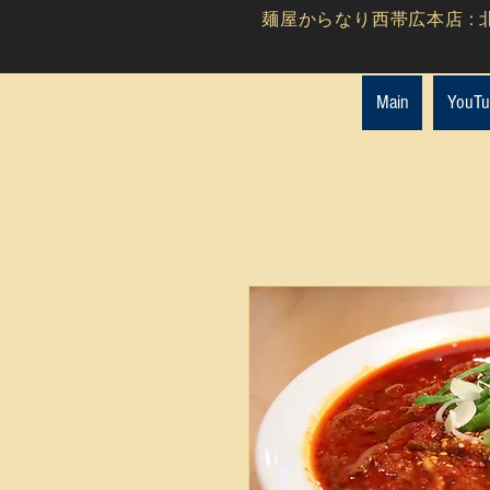
麺屋からなり西帯広本店 : 北
Main
You