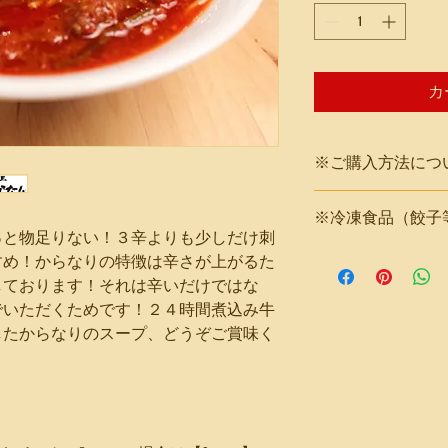
カ
※ご購入方法につ
※決済方法は
※冷凍食品（餃子
【コンビニ決済】ま
っと物足りない！３辛よりも少しだけ刺
クレジットカードVisa、Mas
※冷凍食品（餃子等
すめ！からなりの特徴は辛さが上がるた
【Square】
での配送になるため
しております！それは辛いだけではな
クレジットカードJCBの
到着する場合がござ
​を選択することでお
でいただくためです！２４時間煮込み牛
ん。
したからなりのスープ、どうぞご賞味く