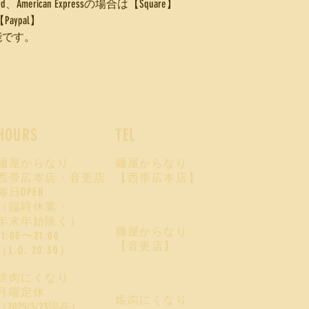
American Expressの場合は【Square】
ypal】
能です。
HOURS
TEL
麺屋からなり
麺屋からなり
西帯広本店・音更店
【西帯広本店】
毎日OPEN
070-5287-7215
（臨時休業・
年末年始除く）
麺屋からなり
11:00〜21:00
【音更店】
​（L.O. 20:30）
焼肉にくなり
0155-66-5480
月曜定休
焼肉にくなり
（2025/3/23現在）