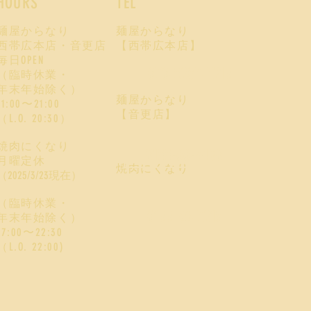
HOURS
TEL
麺屋からなり
麺屋からなり
西帯広本店・音更店
【西帯広本店】
毎日OPEN
070-5287-7215
（臨時休業・
年末年始除く）
麺屋からなり
11:00〜21:00
【音更店】
​（L.O. 20:30）
焼肉にくなり
0155-66-5480
月曜定休
焼肉にくなり
（2025/3/23現在）
（臨時休業・
0155-36-7215
年末年始除く）
17:00〜22:30
​（L.O.
22:00)