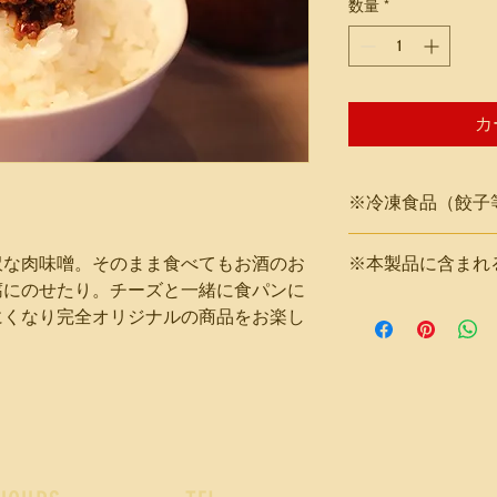
数量
*
カ
※冷凍食品（餃子
※冷凍食品（餃子等
沢な肉味噌。そのまま食べてもお酒のお
※本製品に含まれ
での配送になるため
腐にのせたり。チーズと一緒に食パンに
到着する場合がござ
牛肉・小麦・大豆・
ん。
にくなり完全オリジナルの商品をお楽し