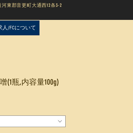
道河東郡音更町大通西12条3-2
求人/FCについて
1瓶,内容量100g)