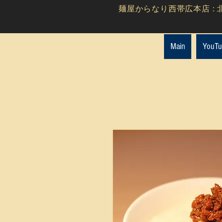
麺屋からなり西帯広本店 : 北
Main
You