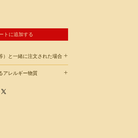
ートに追加する
等）と一緒に注文された場合
）と一緒に注文された場合は冷凍便
るアレルギー物質
、内容物が冷凍または半冷凍状態で
いますが、品質には問題ございませ
鶏肉・豚肉・乳・ごま・ピーナッツ