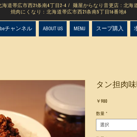
海道帯広市西21条南4丁目2-4 / 麺屋からなり音更店 : 北海
​焼肉にくなり：北海道帯広市西21条南5丁目16番地6
Tubeチャンネル
ABOUT US
MENU
スープ購入
タン担肉味噌(
価
￥980
格
数量
*
選択